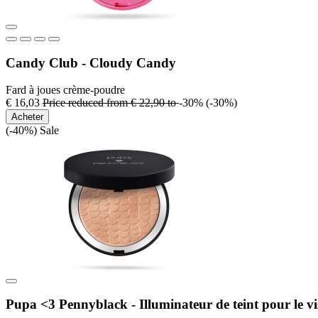
Candy Club - Cloudy Candy
Fard à joues crème-poudre
€ 16,03
Price reduced from
€ 22,90
to
-30%
(-30%)
Acheter
(-40%)
Sale
Pupa <3 Pennyblack - Illuminateur de teint pour le v