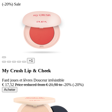
(-20%)
Sale
+1
My Crush Lip & Cheek
Fard joues et lèvres Douceur irrésistible
€ 17,52
Price reduced from
€ 21,90
to
-20%
(-20%)
Acheter