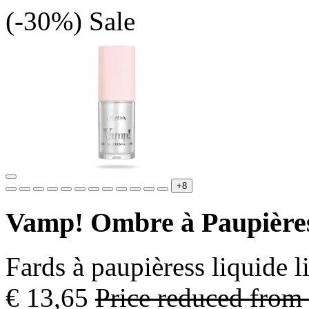
(-30%)
Sale
+8
Vamp! Ombre à Paupière
Fards à paupièress liquide l
€ 13,65
Price reduced from