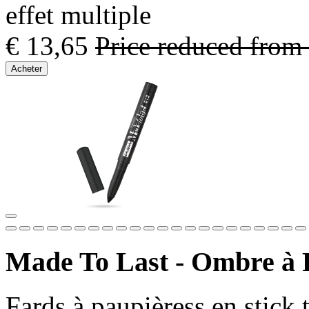
effet multiple
€ 13,65
Price reduced from
Acheter
Made To Last - Ombre à P
Fards à paupièress en stick 